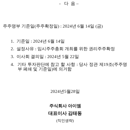
-
다 음
–
주주명부 기준일
(
주주확정일
) : 2024
년 6월
14
일
(금
)
1.
기준일
: 2024
년 6월 14일
2.
설정사유
:
임시주주총회 개최를 위한 권리주주확정
3.
이사회 결의일
: 2024
년 5월
22
일
4.
기타 투자판단에 참고 할 사항
:
당사 정관 제
19
조
(
주주명
부 폐쇄 및 기준일
)
에 의거함
2024
년5월
28
일
주식회사 아이엠
대표이사 김태동
(
직인생략
)